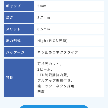
ギャップ
5mm
深さ
8.7mm
スリット
0.5mm
出力形式
High (PIC入光時)
パッケージ
ネジ止めコネクタタイプ
可視光カット,
2ビーム,
LED制限抵抗内蔵,
特長
プルアップ抵抗付き,
強ロックコネクタ採用,
防塵