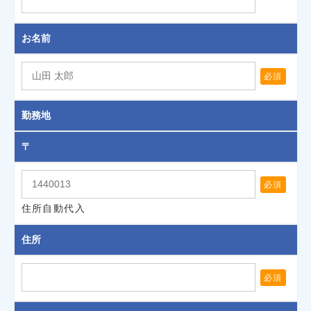
お名前
必須
勤務地
〒
必須
住所自動代入
住所
必須