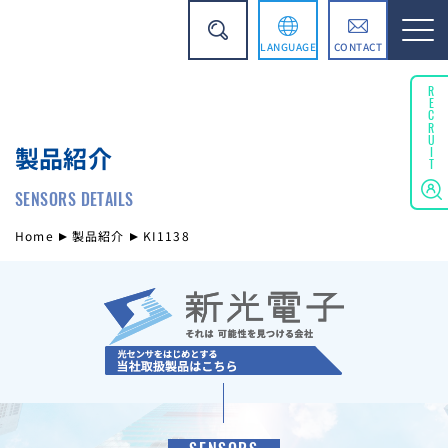
LANGUAGE
CONTACT
English
RECRUIT
製品紹介
简体中文
SENSORS DETAILS
Home
製品紹介
KI1138