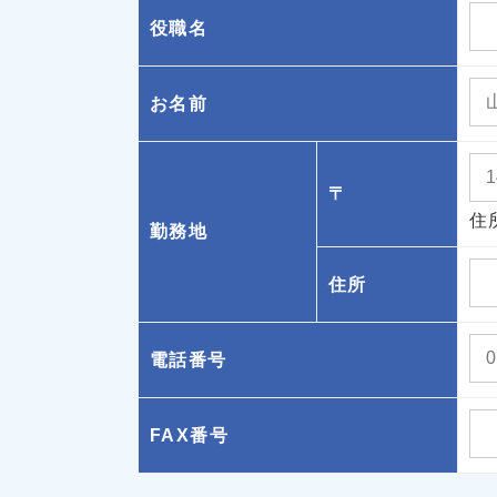
役職名
お名前
〒
住
勤務地
住所
電話番号
FAX番号