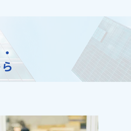
せ・
から