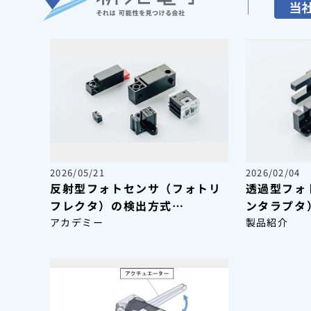
2026/05/21
2026/02/04
反射型フォトセンサ（フォトリ
透過型フォ
フレクタ）の検出方式
ンタラプタ
選定ポイント・導入事例を徹底
特徴や導入
アカデミー
製品紹介
解説