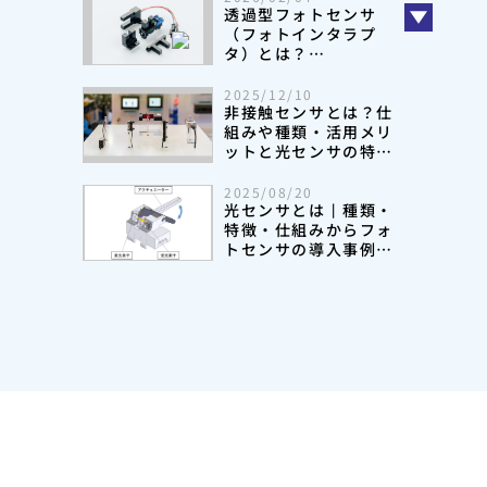
透過型フォトセンサ
（フォトインタラプ
タ）とは？
特徴や導入事例を解説
2025/12/10
非接触センサとは？仕
組みや種類・活用メリ
ットと光センサの特長
をわかりやすく解説
2025/08/20
光センサとは丨種類・
特徴・仕組みからフォ
トセンサの導入事例・
選定方法まで詳しく解
説