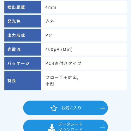
検出距離
4mm
発光色
赤外
出力形式
Ptr
光電流
400μA (Min)
パッケージ
PCB直付けタイプ
フロー半田対応,
特長
小型
お気に入り
データシート
ダウンロード