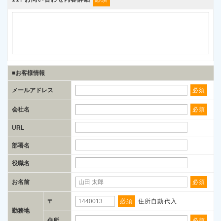
■お客様情報
メールアドレス
必須
会社名
必須
URL
部署名
役職名
お名前
必須
〒
必須
住所自動代入
勤務地
住所
必須