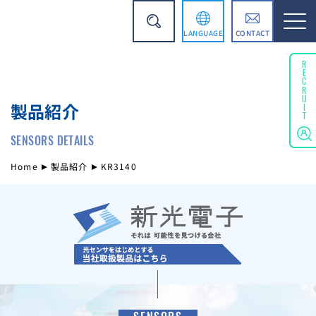
LANGUAGE
CONTACT
English
RECRUIT
製品紹介
简体中文
SENSORS DETAILS
Home
製品紹介
KR3140