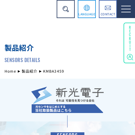
LANGUAGE
CONTACT
English
RECRUIT
製品紹介
简体中文
SENSORS DETAILS
Home
製品紹介
KMBA3459