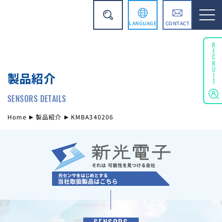
LANGUAGE
CONTACT
English
RECRUIT
製品紹介
简体中文
SENSORS DETAILS
Home
製品紹介
KMBA340206