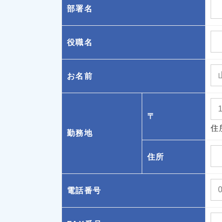
部署名
役職名
お名前
〒
住
勤務地
住所
電話番号