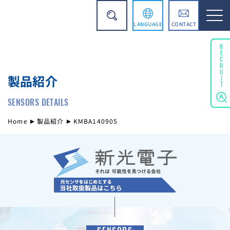
LANGUAGE
CONTACT
English
RECRUIT
製品紹介
简体中文
SENSORS DETAILS
Home
製品紹介
KMBA140905