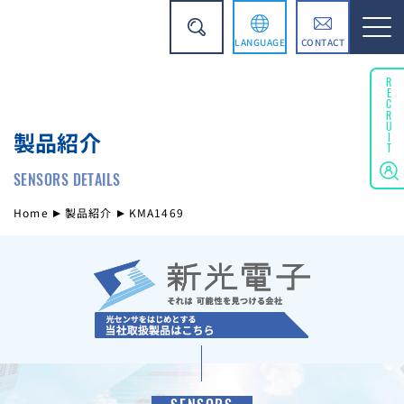
LANGUAGE
CONTACT
English
RECRUIT
製品紹介
简体中文
SENSORS DETAILS
Home
製品紹介
KMA1469