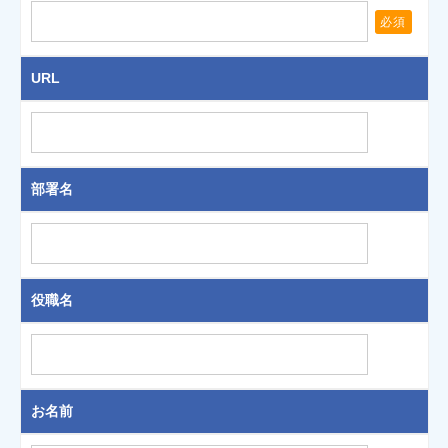
必須
URL
部署名
役職名
お名前