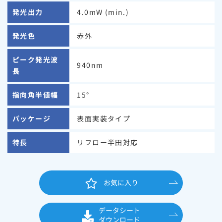
発光出力
4.0mW (min.)
発光色
赤外
ピーク発光波
940nm
長
指向角半値幅
15°
パッケージ
表面実装タイプ
特長
リフロー半田対応
お気に入り
データシート
ダウンロード