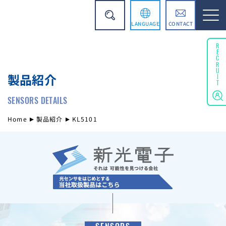
LANGUAGE
CONTACT
English
RECRUIT
製品紹介
简体中文
SENSORS DETAILS
Home
製品紹介
KL5101