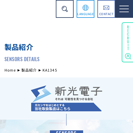
LANGUAGE
CONTACT
English
RECRUIT
製品紹介
简体中文
SENSORS DETAILS
Home
製品紹介
KA1345