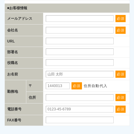
■お客様情報
メールアドレス
必須
会社名
必須
URL
部署名
役職名
お名前
必須
〒
必須
住所自動代入
勤務地
住所
必須
電話番号
必須
FAX番号