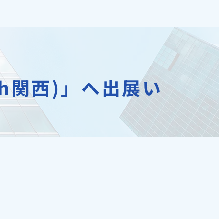
ech関西)」へ出展い